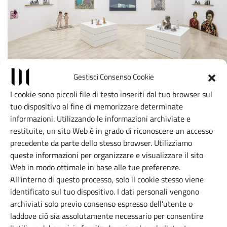
Gestisci Consenso Cookie
I cookie sono piccoli file di testo inseriti dal tuo browser sul
tuo dispositivo al fine di memorizzare determinate
informazioni. Utilizzando le informazioni archiviate e
Posizione
restituite, un sito Web è in grado di riconoscere un accesso
precedente da parte dello stesso browser. Utilizziamo
Leaflet
|
©
OpenStreetMap
contributors, Tiles style by CartoDB
queste informazioni per organizzare e visualizzare il sito
+
Web in modo ottimale in base alle tue preferenze.
×
Fondazione Museo Pino
−
All'interno di questo processo, solo il cookie stesso viene
identificato sul tuo dispositivo. I dati personali vengono
Pascali
archiviati solo previo consenso espresso dell'utente o
Via Parco del Lauro, 119 - 70044
laddove ciò sia assolutamente necessario per consentire