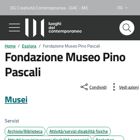
DG Creatività Contemporanea - DiAC - MiC
ITA
Lingua attiva
Home
/
Esplora
/
Fondazione Museo Pino Pascali
Fondazione Museo Pino
Pascali
Condividi
Vedi azioni
Musei
Servizi
Archivio/Biblioteca
Attività/servizi disabilità fisiche
Attività/servizi/percorsi disabilità sensoriali
Bookshop