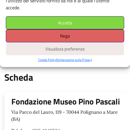
l'utilizzo del servizio fornito da noi e al quale l'utente
Apri il navigatore
accede.
È richiesto il consenso alla
geolocalizzazione.
Accetta
Nega
tocca i marcatori colorati per i dettagli, muovi la mappa con due
dita, pinch per lo zoom, attiva la geolocalizzazione per avere la
Visualizza preferenze
tua posizione
Cookie Policy
Dichiarazione sulla Privacy
Scheda
Fondazione Museo Pino Pascali
Via Parco del Lauro, 119 - 70044 Polignano a Mare
(BA)