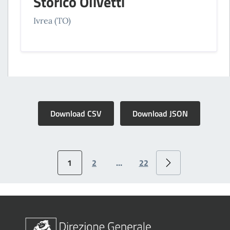
Storico Olivetti
Ivrea (TO)
Download CSV
Download JSON
1
2
…
22