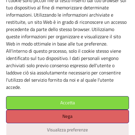
I cookie sono piccoli file di testo inseriti dal tuo browser sul
tuo dispositivo al fine di memorizzare determinate
MUSEI AZIENDALI E D'IMPRESA
informazioni. Utilizzando le informazioni archiviate e
restituite, un sito Web è in grado di riconoscere un accesso
AIB – Archivio Industriale
precedente da parte dello stesso browser. Utilizziamo
Bitossi
queste informazioni per organizzare e visualizzare il sito
Web in modo ottimale in base alle tue preferenze.
Montelupo Fiorentino (FI)
All'interno di questo processo, solo il cookie stesso viene
identificato sul tuo dispositivo. I dati personali vengono
archiviati solo previo consenso espresso dell'utente o
laddove ciò sia assolutamente necessario per consentire
l'utilizzo del servizio fornito da noi e al quale l'utente
accede.
Accetta
Nega
Visualizza preferenze