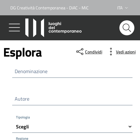
DG Creatività Contemporanea - DiAC - MiC
ITA
Lingua attiva
Esplora
Condividi
Vedi azioni
Denominazione
Autore
Tipologia
Regione