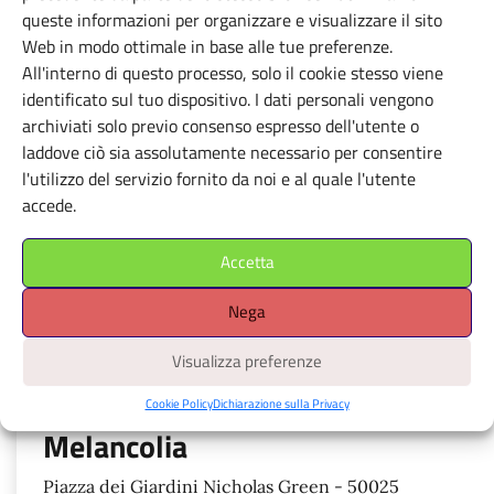
queste informazioni per organizzare e visualizzare il sito
Apri il navigatore
Web in modo ottimale in base alle tue preferenze.
È richiesto il consenso alla
All'interno di questo processo, solo il cookie stesso viene
geolocalizzazione.
identificato sul tuo dispositivo. I dati personali vengono
archiviati solo previo consenso espresso dell'utente o
laddove ciò sia assolutamente necessario per consentire
l'utilizzo del servizio fornito da noi e al quale l'utente
accede.
tocca i marcatori colorati per i dettagli, muovi la mappa con due
dita, pinch per lo zoom, attiva la geolocalizzazione per avere la
Accetta
tua posizione
Nega
Scheda
Visualizza preferenze
Cookie Policy
Dichiarazione sulla Privacy
Melancolia
Piazza dei Giardini Nicholas Green - 50025