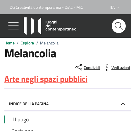
DG Creatività Contemporanea - DiAC - MiC
ITA
Lingua attiva
Home
/
Esplora
/
Melancolia
Melancolia
Condividi
Vedi azioni
Arte negli spazi pubblici
INDICE DELLA PAGINA
Il Luogo
Posizione