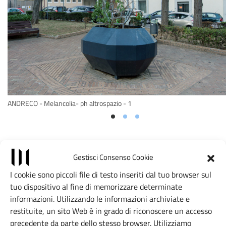
ANDRECO - Melancolia- ph altrospazio - 1
Posizione
Gestisci Consenso Cookie
Leaflet
|
©
OpenStreetMap
contributors, Tiles style by CartoDB
I cookie sono piccoli file di testo inseriti dal tuo browser sul
×
tuo dispositivo al fine di memorizzare determinate
+
Melancolia
informazioni. Utilizzando le informazioni archiviate e
−
Piazza dei Giardini Nicholas Green
restituite, un sito Web è in grado di riconoscere un accesso
- 50025
precedente da parte dello stesso browser. Utilizziamo