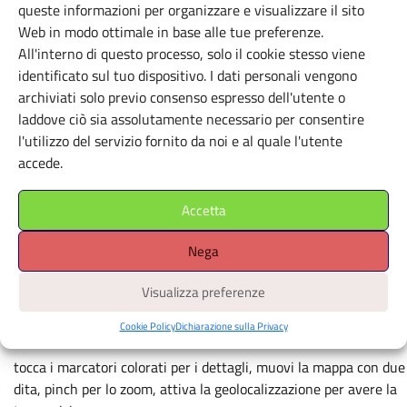
queste informazioni per organizzare e visualizzare il sito
Web in modo ottimale in base alle tue preferenze.
Posizione
All'interno di questo processo, solo il cookie stesso viene
identificato sul tuo dispositivo. I dati personali vengono
Leaflet
|
©
OpenStreetMap
contributors, Tiles style by CartoDB
archiviati solo previo consenso espresso dell'utente o
laddove ciò sia assolutamente necessario per consentire
×
+
GAMeC – Galleria d’Arte
l'utilizzo del servizio fornito da noi e al quale l'utente
−
Moderna e
accede.
Contemporanea di
Accetta
Bergamo
Via San Tomaso, 53 - 24121
Nega
Apri il navigatore
Visualizza preferenze
È richiesto il consenso alla
geolocalizzazione.
Cookie Policy
Dichiarazione sulla Privacy
tocca i marcatori colorati per i dettagli, muovi la mappa con due
dita, pinch per lo zoom, attiva la geolocalizzazione per avere la