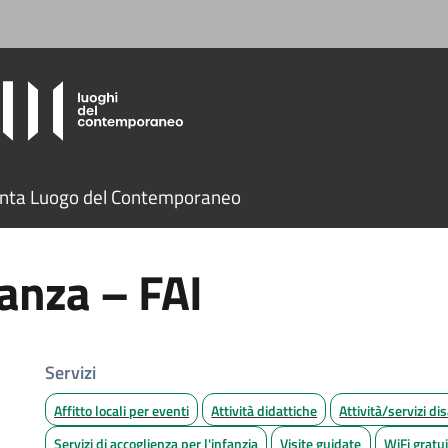
nta Luogo del Contemporaneo
Panza – FAI
Servizi
Affitto locali per eventi
Attività didattiche
Attività/servizi dis
Servizi di accoglienza per l'infanzia
Visite guidate
WiFi gratu