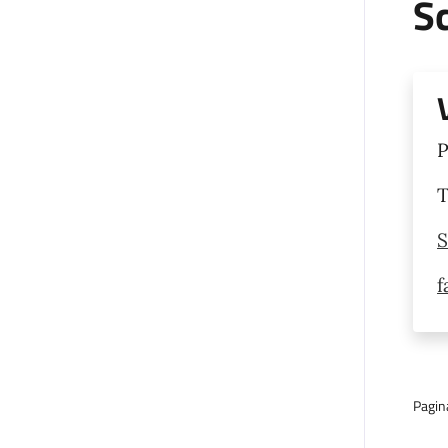
S
P
T
S
f
Pagin