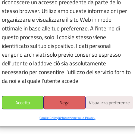
osizione
riconoscere un accesso precedente da parte dello
stesso browser. Utilizziamo queste informazioni per
Leaflet
|
©
organizzare e visualizzare il sito Web in modo
×
ottimale in base alle tue preferenze. All'interno di
Villa e Collezione Panza –
questo processo, solo il cookie stesso viene
FAI
identificato sul tuo dispositivo. I dati personali
Piazza Litta, 1 - 21100
vengono archiviati solo previo consenso espresso
Apri il navigatore
dell'utente o laddove ciò sia assolutamente
È richiesto il consenso alla
necessario per consentire l'utilizzo del servizio fornito
geolocalizzazione.
da noi e al quale l'utente accede.
Accetta
Nega
Visualizza preferenze
 i marcatori colorati per i dettagli, muovi la mappa con due dita, pi
calizzazione per avere la tua posizione
Cookie Policy
Dichiarazione sulla Privacy