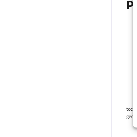
P
+
−
tocca
geolo