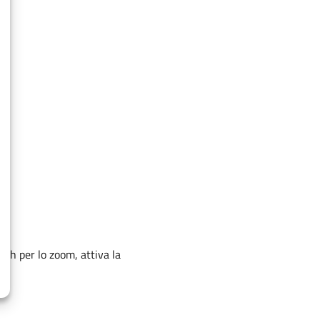
OpenStreetMap
contributors, Tiles style by CartoDB
nch per lo zoom, attiva la