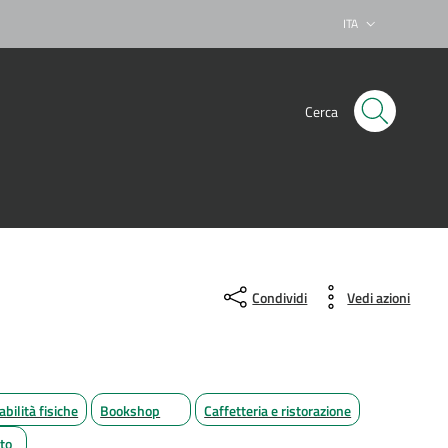
ITA
Lingua attiva:
Cerca
Condividi
Vedi azioni
abilità fisiche
Bookshop
Caffetteria e ristorazione
ito