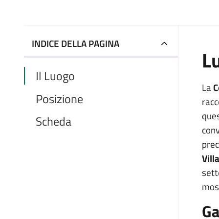
INDICE DELLA PAGINA
L
Il Luogo
La
C
Posizione
racc
ques
Scheda
conv
pre
Vill
sett
most
Ga