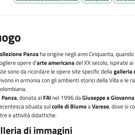
uogo
ollezione Panza
ha origine negli anni Cinquanta, quando 
ogliere opere d’
arte americana
del XX secolo, ispirate ai 
te sono da ricordare le opere site specific della
galleria
ivono in armonia con gli ambienti storici della Villa e le r
colombiana.
a Panza
, donata al
FAI
nel 1996 da
Giuseppe e Giovanna
ecentesca situata sul
colle di Biumo
a
Varese
, dove si c
re e attività didattiche.
lleria di immagini