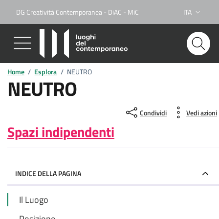
DG Creatività Contemporanea - DiAC - MiC
ITA
Lingua attiva
Home
/
Esplora
/
NEUTRO
NEUTRO
Condividi
Vedi azioni
Spazi indipendenti
INDICE DELLA PAGINA
Il Luogo
Posizione