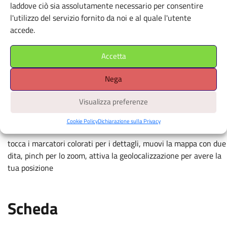
laddove ciò sia assolutamente necessario per consentire
×
+
NEUTRO
l'utilizzo del servizio fornito da noi e al quale l'utente
−
accede.
Via Emilia Santo Stefano 4 -
42121
Accetta
Apri il navigatore
È richiesto il consenso alla
Nega
geolocalizzazione.
Visualizza preferenze
Cookie Policy
Dichiarazione sulla Privacy
tocca i marcatori colorati per i dettagli, muovi la mappa con due
dita, pinch per lo zoom, attiva la geolocalizzazione per avere la
tua posizione
Scheda