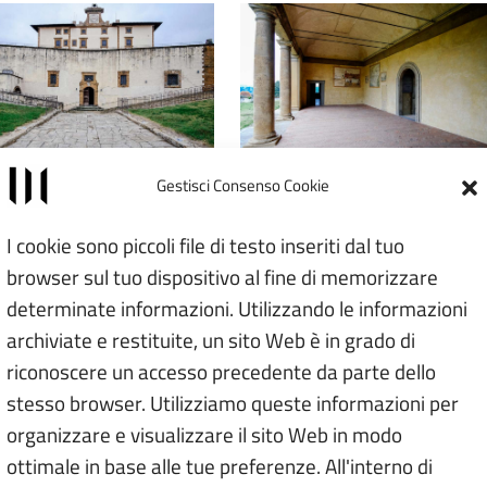
Gestisci Consenso Cookie
osizione
I cookie sono piccoli file di testo inseriti dal tuo
browser sul tuo dispositivo al fine di memorizzare
Leaflet
|
©
determinate informazioni. Utilizzando le informazioni
×
archiviate e restituite, un sito Web è in grado di
Forte di Belvedere
riconoscere un accesso precedente da parte dello
Via di S. Leonardo, 1 - 50125
stesso browser. Utilizziamo queste informazioni per
Apri il navigatore
organizzare e visualizzare il sito Web in modo
È richiesto il consenso alla
ottimale in base alle tue preferenze. All'interno di
geolocalizzazione.