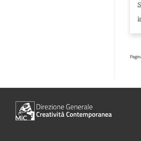
S
i
Pagin