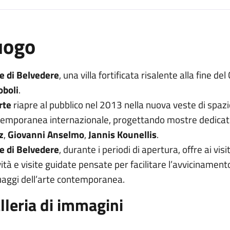
uogo
e di Belvedere
, una villa fortificata risalente alla fine d
oboli
.
rte
riapre al pubblico nel 2013 nella nuova veste di spazio
emporanea internazionale, progettando mostre dedicate
z
,
Giovanni Anselmo
,
Jannis Kounellis
.
e di Belvedere
, durante i periodi di apertura, offre ai vis
vità e visite guidate pensate per facilitare l’avvicinament
uaggi dell’arte contemporanea.
lleria di immagini