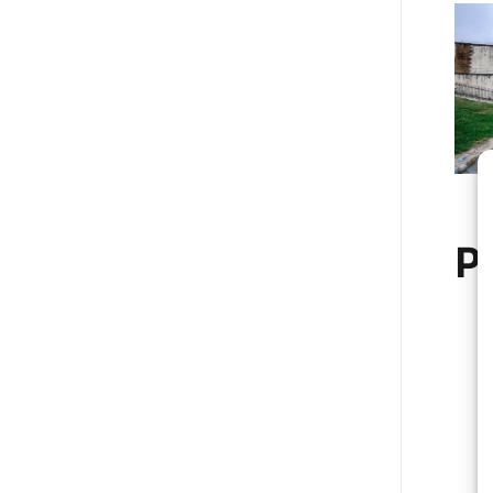
P
+
−