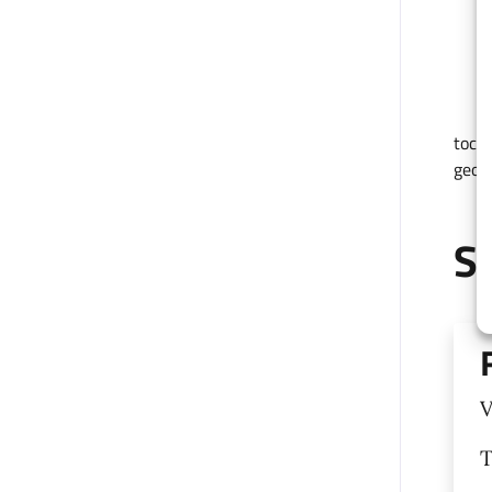
tocca
geolo
S
V
T