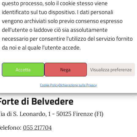
questo processo, solo il cookie stesso viene
identificato sul tuo dispositivo. I dati personali
vengono archiviati solo previo consenso espresso
dell'utente o laddove ciò sia assolutamente
necessario per consentire l'utilizzo del servizio fornito
 i marcatori colorati per i dettagli, muovi la mappa con due dita, pi
da noi e al quale l'utente accede.
calizzazione per avere la tua posizione
cheda
Accetta
Nega
Visualizza preferenze
Cookie Policy
Dichiarazione sulla Privacy
Forte di Belvedere
ia di S. Leonardo, 1 - 50125 Firenze (FI)
elefono:
055 217704