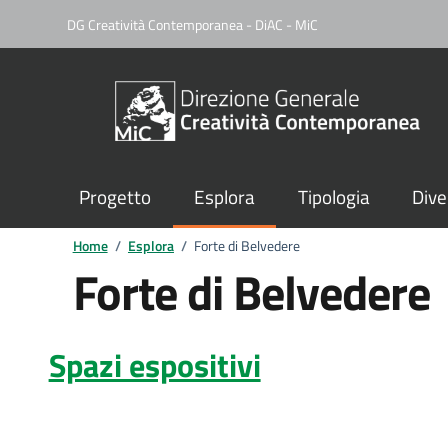
DG Creatività Contemporanea - DiAC - MiC
Progetto
Esplora
Tipologia
Dive
Home
/
Esplora
/
Forte di Belvedere
Forte di Belvedere
Spazi espositivi