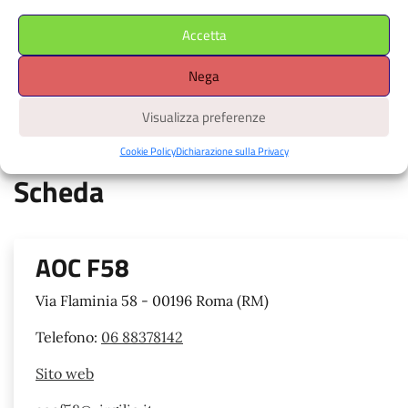
Accetta
tocca i marcatori colorati per i dettagli, muovi la mappa con due
Nega
dita, pinch per lo zoom, attiva la geolocalizzazione per avere la
Visualizza preferenze
tua posizione
Cookie Policy
Dichiarazione sulla Privacy
Scheda
AOC F58
Via Flaminia 58 - 00196 Roma (RM)
Telefono:
06 88378142
Sito web