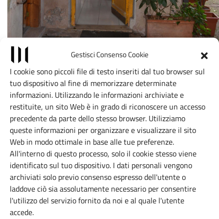
Gestisci Consenso Cookie
I cookie sono piccoli file di testo inseriti dal tuo browser sul
tuo dispositivo al fine di memorizzare determinate
Posizione
informazioni. Utilizzando le informazioni archiviate e
restituite, un sito Web è in grado di riconoscere un accesso
Leaflet
|
©
OpenStreetMap
contributors, Tiles style by CartoDB
precedente da parte dello stesso browser. Utilizziamo
×
+
queste informazioni per organizzare e visualizzare il sito
AOC F58
Web in modo ottimale in base alle tue preferenze.
−
Via Flaminia 58 - 00196
All'interno di questo processo, solo il cookie stesso viene
identificato sul tuo dispositivo. I dati personali vengono
Apri il navigatore
archiviati solo previo consenso espresso dell'utente o
È richiesto il consenso alla
laddove ciò sia assolutamente necessario per consentire
geolocalizzazione.
l'utilizzo del servizio fornito da noi e al quale l'utente
accede.