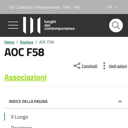
DG Creatività Contemporanea - DiAC - MiC
ITA
Lingua attiva
Home
/
Esplora
/
AOC F58
AOC F58
Condividi
Vedi azioni
Associazioni
INDICE DELLA PAGINA
Il Luogo
Posizione