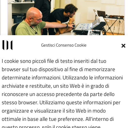
Gestisci Consenso Cookie
ASSOCIAZIONI
I cookie sono piccoli file di testo inseriti dal tuo
TEMPO REALE. Centro di
browser sul tuo dispositivo al fine di memorizzare
determinate informazioni. Utilizzando le informazioni
ricerca produzione e
archiviate e restituite, un sito Web è in grado di
didattica musicale
riconoscere un accesso precedente da parte dello
stesso browser. Utilizziamo queste informazioni per
Firenze (FI)
organizzare e visualizzare il sito Web in modo
ottimale in base alle tue preferenze. All'interno di
questo processo, solo il cookie stesso viene