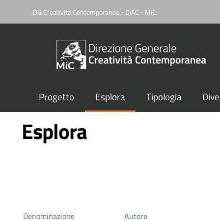
DG Creatività Contemporanea - DiAC - MiC
Progetto
Esplora
Tipologia
Dive
Esplora
Denominazione
Autore