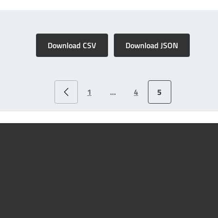
Download CSV
Download JSON
1
…
4
5