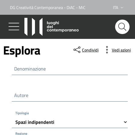
DG Creatività Contemporanea - DiAC - MiC
ITA
Lingua attiva
Esplora
Condividi
Vedi azioni
Denominazione
Autore
Tipologia
Regione