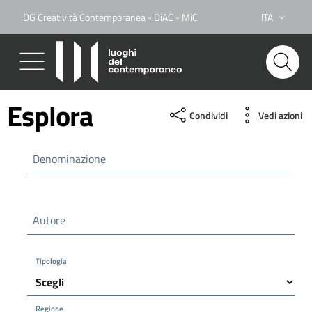
DG Creatività Contemporanea - DiAC - MiC
ITA
Lingua attiva
Esplora
Condividi
Vedi azioni
Denominazione
Autore
Tipologia
Regione