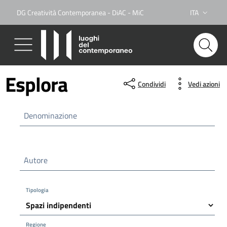
DG Creatività Contemporanea - DiAC - MiC
ITA
Lingua attiva
Esplora
Condividi
Vedi azioni
Denominazione
Autore
Tipologia
Regione