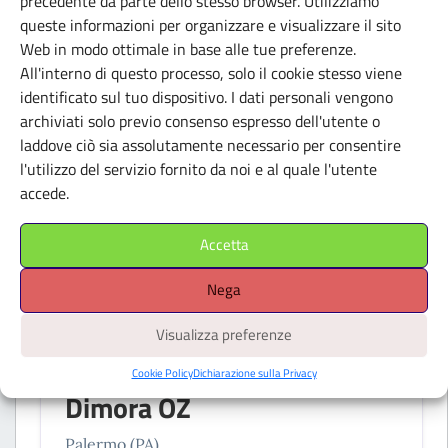
precedente da parte dello stesso browser. Utilizziamo
queste informazioni per organizzare e visualizzare il sito
Milano (MI)
Web in modo ottimale in base alle tue preferenze.
All'interno di questo processo, solo il cookie stesso viene
identificato sul tuo dispositivo. I dati personali vengono
archiviati solo previo consenso espresso dell'utente o
laddove ciò sia assolutamente necessario per consentire
l'utilizzo del servizio fornito da noi e al quale l'utente
accede.
Accetta
Nega
Visualizza preferenze
SPAZI INDIPENDENTI
Cookie Policy
Dichiarazione sulla Privacy
Dimora OZ
Palermo (PA)