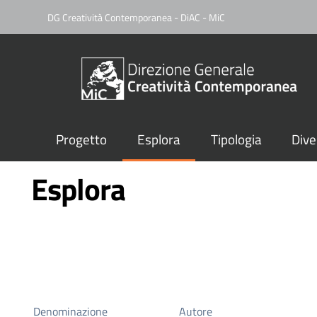
DG Creatività Contemporanea - DiAC - MiC
Progetto
Esplora
Tipologia
Dive
Esplora
Denominazione
Autore