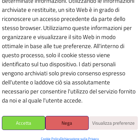
determinate informazioni. Utilizzando le informazioni
archiviate e restituite, un sito Web è in grado di
riconoscere un accesso precedente da parte dello
stesso browser. Utilizziamo queste informazioni per
organizzare e visualizzare il sito Web in modo
ottimale in base alle tue preferenze. All'interno di
questo processo, solo il cookie stesso viene
ARTE NEGLI SPAZI PUBBLICI
identificato sul tuo dispositivo. I dati personali
vengono archiviati solo previo consenso espresso
Cavallo con gualdrappa
dell'utente o laddove ciò sia assolutamente
Bari (BA)
necessario per consentire l'utilizzo del servizio fornito
da noi e al quale l'utente accede.
Accetta
Nega
Visualizza preferenze
Cookie Policy
Dichiarazione sulla Privacy