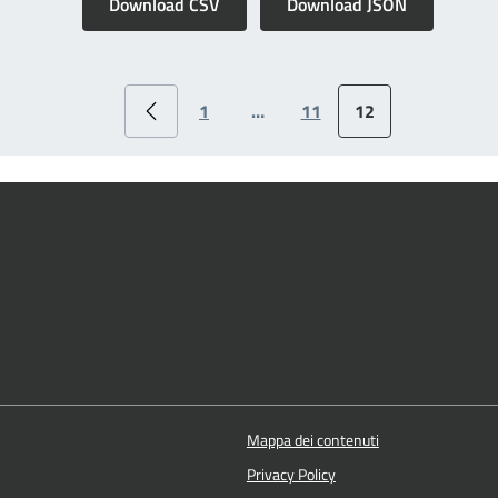
Download CSV
Download JSON
1
…
11
12
Mappa dei contenuti
Privacy Policy