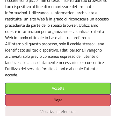
I cookie sono piccoli file di testo inseriti dal tuo browser sul
ISTITUTI ESTERI
tuo dispositivo al fine di memorizzare determinate
Istituto Svizzero di Roma
informazioni. Utilizzando le informazioni archiviate e
restituite, un sito Web è in grado di riconoscere un accesso
Roma (RM)
precedente da parte dello stesso browser. Utilizziamo
queste informazioni per organizzare e visualizzare il sito
Web in modo ottimale in base alle tue preferenze.
All'interno di questo processo, solo il cookie stesso viene
identificato sul tuo dispositivo. I dati personali vengono
archiviati solo previo consenso espresso dell'utente o
laddove ciò sia assolutamente necessario per consentire
l'utilizzo del servizio fornito da noi e al quale l'utente
accede.
Accetta
Nega
Visualizza preferenze
ISTITUTI ESTERI