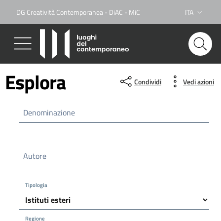
DG Creatività Contemporanea - DiAC - MiC
ITA
Lingua attiva
Esplora
Condividi
Vedi azioni
Denominazione
Autore
Tipologia
Regione