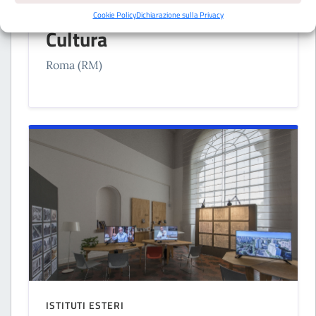
Istituto Giapponese di
Cookie Policy
Dichiarazione sulla Privacy
Cultura
Roma (RM)
ISTITUTI ESTERI