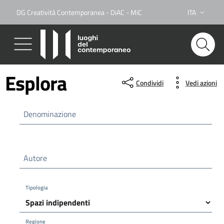
DG Creatività Contemporanea - DiAC - MiC
ITA
Lingua attiva
Esplora
Condividi
Vedi azioni
Denominazione
Autore
Tipologia
Regione