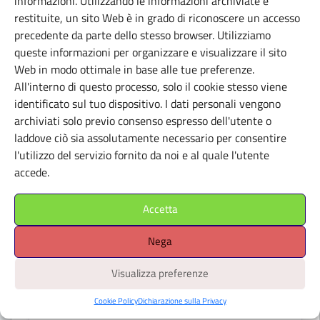
informazioni. Utilizzando le informazioni archiviate e
ViadellaFucina16
restituite, un sito Web è in grado di riconoscere un accesso
Condominio-Museo
precedente da parte dello stesso browser. Utilizziamo
queste informazioni per organizzare e visualizzare il sito
Torino (TO)
Web in modo ottimale in base alle tue preferenze.
All'interno di questo processo, solo il cookie stesso viene
identificato sul tuo dispositivo. I dati personali vengono
archiviati solo previo consenso espresso dell'utente o
laddove ciò sia assolutamente necessario per consentire
l'utilizzo del servizio fornito da noi e al quale l'utente
accede.
Accetta
Nega
Visualizza preferenze
Cookie Policy
Dichiarazione sulla Privacy
SPAZI INDIPENDENTI