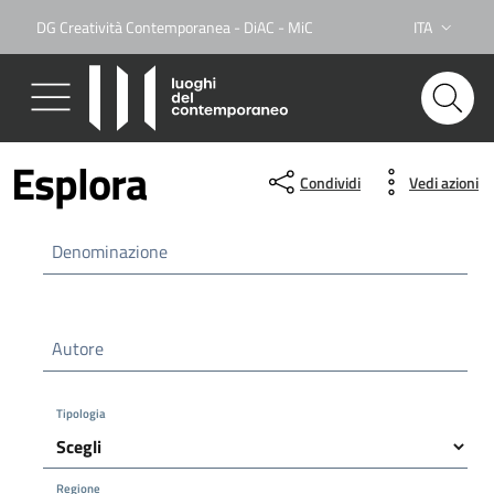
DG Creatività Contemporanea - DiAC - MiC
ITA
Lingua attiva
Esplora
Condividi
Vedi azioni
Denominazione
Autore
Tipologia
Regione