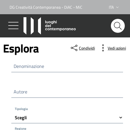
DG Creatività Contemporanea - DiAC - MiC
ITA
Lingua attiva
Esplora
Condividi
Vedi azioni
Denominazione
Autore
Tipologia
Regione